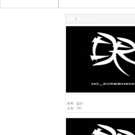
전체
|
일반 (3)
연습
분류 : 일반
조회 : 785