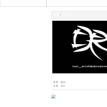
전체
|
일반 (1)
연습
분류 : 일반
조회 : 564