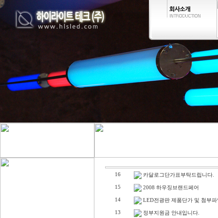
16
카달로그단가표부탁드립니다.
15
2008 하우징브랜드페어
14
LED전광판 제품단가 및 첨부파
13
정부지원금 안내입니다.