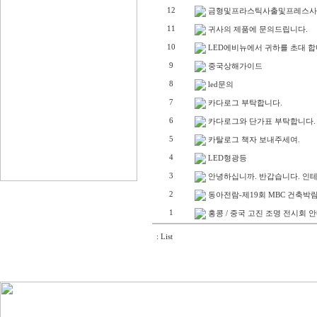
12
금형및프라스틱사출및프레스사
11
귀사의 제품에 문의드립니다.
10
LED에비뉴에서 귀하를 초대 합
9
중국상해가이드
8
led문의
7
카다로그 부탁합니다.
6
카다로그와 단가표 부탁합니다.
5
카탈로그 책자 보내주세여.
4
LED형광등
3
안녕하십니까. 반갑습니다. 인테
2
동아전람-제19회 MBC 건축박
1
홍콩 / 중국 고진 조명 전시회 
: List