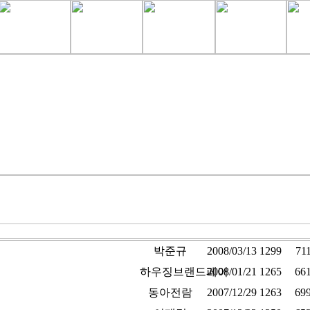
Lo
립니다.
박준규
2008/03/13
1299
71
어
하우징브랜드페어
2008/01/21
1265
66
람회 참가안내
동아전람
2007/12/29
1263
69