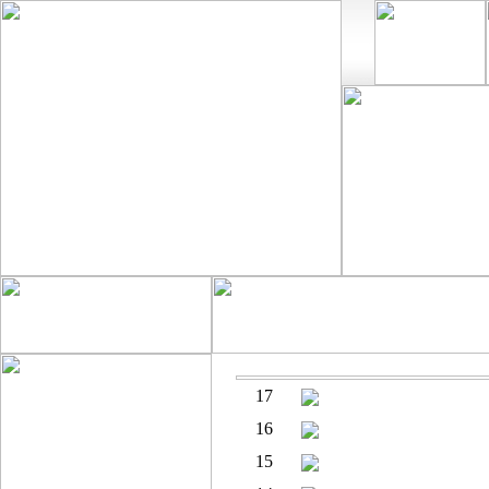
17
카달로그단가표부탁드
16
2008 하우징브랜드페
15
제 2회 동아 조경박