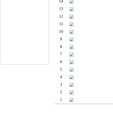
14
LED전광판 제품단가
13
정부지원금 안내입니
12
금형및프라스틱사출
11
귀사의 제품에 문의드
10
LED에비뉴에서 귀하
9
중국상해가이드
8
led문의
7
카다로그 부탁합니다.
6
카다로그와 단가표 부
5
카탈로그 책자 보내주
4
LED형광등
3
안녕하십니까. 반갑습
2
동아전람-제19회 M
1
홍콩 / 중국 고진 조
: List