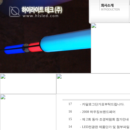
17
카달로그단가표부탁드립니다.
16
2008 하우징브랜드페어
15
제 2회 동아 조경박람회 참가안내
14
LED전광판 제품단가 및 첨부파일