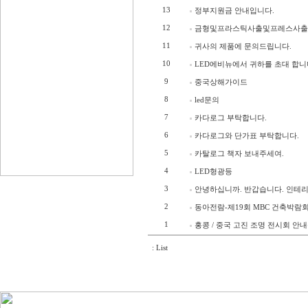
13
정부지원금 안내입니다.
12
금형및프라스틱사출및프레스사출
11
귀사의 제품에 문의드립니다.
10
LED에비뉴에서 귀하를 초대 합니
9
중국상해가이드
8
led문의
7
카다로그 부탁합니다.
6
카다로그와 단가표 부탁합니다.
5
카탈로그 책자 보내주세여.
4
LED형광등
3
안녕하십니까. 반갑습니다. 인테리
2
동아전람-제19회 MBC 건축박람
1
홍콩 / 중국 고진 조명 전시회 안
: List