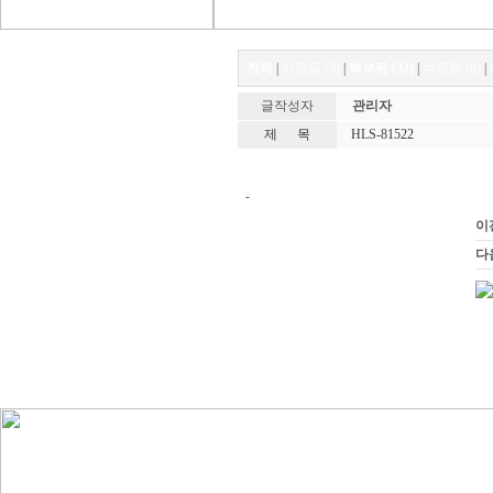
전체
|
지중등 (3)
|
벽부등 (32)
|
수중등 (6)
|
글작성자
관리자
제 목
HLS-81522
-
이
다